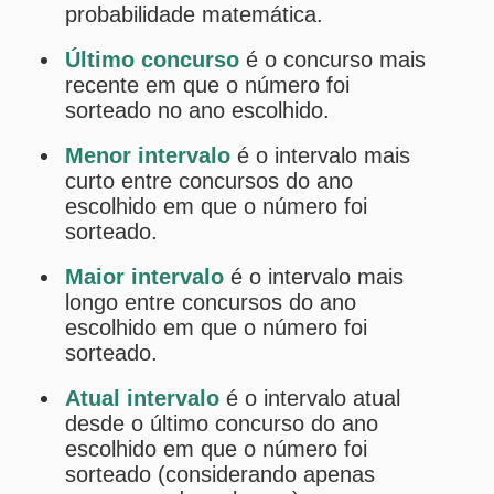
Estatísticas da Mega-Sena
Desdobramentos da Mega-Sena
Palpites Estatísticos da Mega-Sena
Análise de Apostas da Mega-Sena
Simulador de Apostas da Mega-Sena
Conferidor de Apostas da Mega-Sena
Impressão de Volantes da Mega-Sena