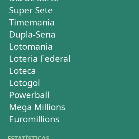
DESDOBRAMENTOS
Mega-Sena
Lotofácil
Quina
+Milionária
Dia de Sorte
Timemania
Dupla-Sena
Lotomania
Super Sete
PowerBall
Mega Millions
EuroMillions