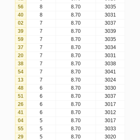
A tabela mostra o número de vezes
que cada número foi sorteado no
ano escolhido, considerando todos
os concursos da mega-sena (com a
matriz atual).
Fatos ocorridos
são as ocorrências
reais totais dos números nos
sorteios realizados no ano escolhido.
Expectativas de ocorrências
são
as ocorrências esperadas para cada
número no ano escolhido, conforme
probabilidade matemática.
Último concurso
é o concurso mais
recente em que o número foi
sorteado no ano escolhido.
Menor intervalo
é o intervalo mais
curto entre concursos do ano
escolhido em que o número foi