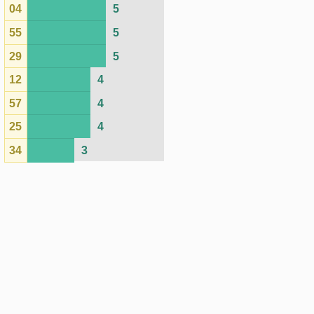
Fatos
Expectativa
Último
Nº
ocorridos
de ocorrência
concurso
58
15
8.70
3039
27
15
8.70
3032
06
15
8.70
3030
32
13
8.70
3031