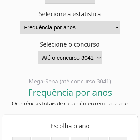
Selecione o concurso
Mega-Sena (até concurso 3041)
Frequência por anos
Ocorrências totais de cada número em cada ano
Escolha o ano
1996
1997
1998
1999
2000
2001
2002
2003
2004
2005
2006
2007
2008
2009
2010
2011
2012
2013