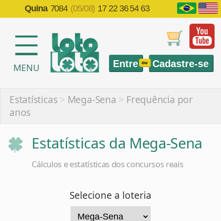
Quina
7084
(05/08)
17 22 36 54 63
Entre
Cadastre-se
ou
MENU
Estatísticas
>
Mega-Sena
>
Frequência por
anos
Estatísticas da Mega-Sena
Cálculos e estatísticas dos concursos reais
Selecione a loteria
Selecione a estatística