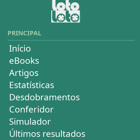
Dia de Sorte
Super Sete
Timemania
Dupla-Sena
Lotomania
Loteria Federal
Loteca
Lotogol
Powerball
Mega Millions
Euromillions
ESTATÍSTICAS