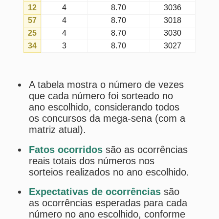
sorteado.
Maior intervalo
é o intervalo mais
longo entre concursos do ano
escolhido em que o número foi
sorteado.
Atual intervalo
é o intervalo atual
desde o último concurso do ano
escolhido em que o número foi
sorteado (considerando apenas
concursos daquele ano).
Média de intervalos
é a média
geral de intervalos entre concursos
do ano escolhido em que o número
foi sorteado (até o último concurso
do ano escolhido em que tal número
foi sorteado).
Os
fatos
e
expectativas
tendem a
se aproximar quanto maior for a
amostragem.