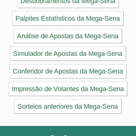
Simulador
Últimos resultados
Sorteios anteriores
Aumente suas chances
Futebol
Login / Cadastro
Carrinho
SORTEIOS
Mega-Sena
Lotofácil
Quina
+Milionária