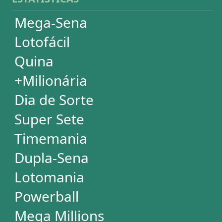
ASSINATURA
Assinatura
Palpites Estatísticos
Análises Estatísticas
Simulador de Apostas
Conferidor de Apostas
Desdobramentos Especiais
Impressão de Volantes
SUPORTE
Idioma
Dúvidas