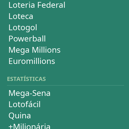
+Milionária
Dia de Sorte
Super Sete
Timemania
Dupla-Sena
Lotomania
Powerball
Mega Millions
Euromillions
DESDOBRAMENTOS
Mega-Sena
Lotofácil