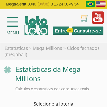
Mega-Sena
3040
(04/08)
3 16 24 30 49 54
Entre
Cadastre-se
ou
MENU
Estatísticas
>
Mega Millions
>
Ciclos fechados
(megaball)
Estatísticas da Mega
Millions
Cálculos e estatísticas dos concursos reais
Selecione a loteria