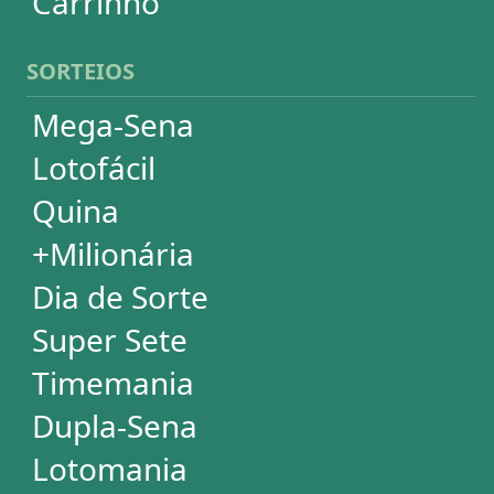
Dupla-Sena
Lotomania
Loteria Federal
Loteca
Lotogol
Powerball
Mega Millions
Euromillions
ESTATÍSTICAS
Mega-Sena
Lotofácil
Quina