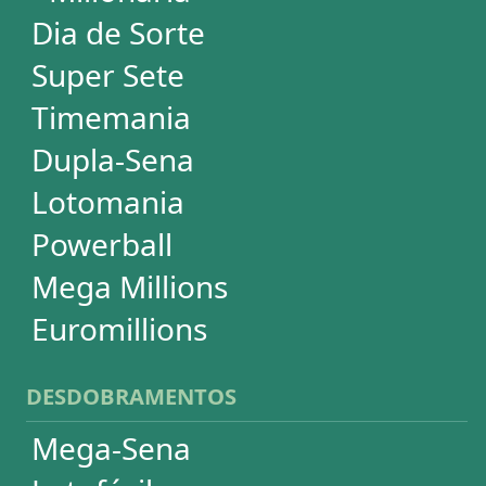
Quina
+Milionária
Dia de Sorte
Timemania
Dupla-Sena
Lotomania
Super Sete
PowerBall
Mega Millions
EuroMillions
ASSINATURA
Assinatura