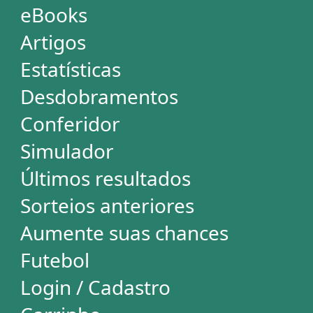
Aumente suas chances
Futebol
Login / Cadastro
Carrinho
SORTEIOS
Mega-Sena
Lotofácil
Quina
+Milionária
Dia de Sorte
Super Sete
Timemania