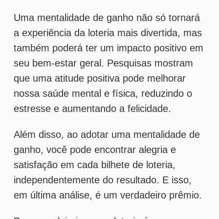
em última análise, é um verdadeiro prêmio.
Para concluir, jogar na loteria é uma
jornada emocionante cheia de
possibilidades. Ao adotar uma mentalidade
de ganho, você pode transformar essa
experiência em uma aventura emocionante
e gratificante, onde cada bilhete é uma
vitória e cada jogo é uma oportunidade para
sonhar. E quem sabe? Você pode até ficar
milionário ao longo do caminho!
Tags
estrategia
mentalidade
positivo
Mais lidas