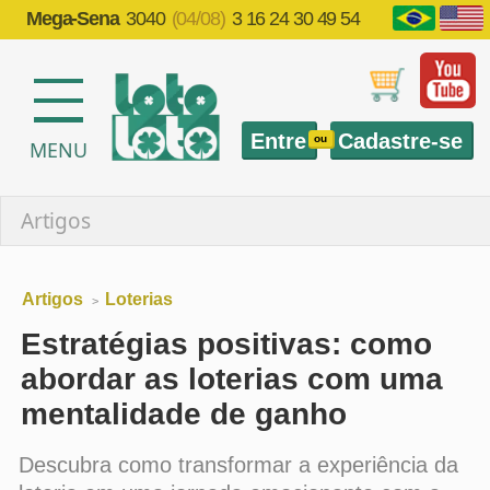
Mega-Sena
3040
(04/08)
3 16 24 30 49 54
Entre
Cadastre-se
ou
MENU
Artigos
Artigos
Loterias
>
Estratégias positivas: como
abordar as loterias com uma
mentalidade de ganho
Descubra como transformar a experiência da
loteria em uma jornada emocionante com a
Mentalidade de Ganho - a chave para