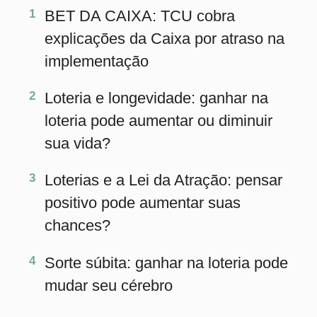
PRINCIPAL
Início
eBooks
Artigos
Estatísticas
Desdobramentos
Conferidor
Simulador
Últimos resultados