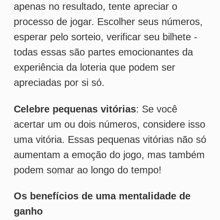
podem somar ao longo do tempo!
Os benefícios de uma mentalidade de
ganho
Uma mentalidade de ganho não só tornará
a experiência da loteria mais divertida, mas
também poderá ter um impacto positivo em
seu bem-estar geral. Pesquisas mostram
que uma atitude positiva pode melhorar
nossa saúde mental e física, reduzindo o
estresse e aumentando a felicidade.
Além disso, ao adotar uma mentalidade de
ganho, você pode encontrar alegria e
satisfação em cada bilhete de loteria,
independentemente do resultado. E isso,