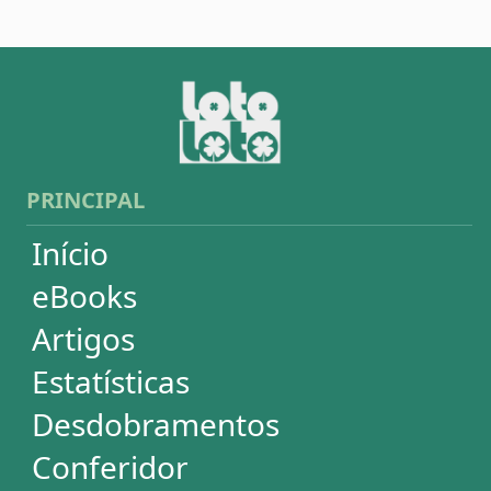
Sorteios anteriores
Aumente suas chances
Futebol
Login / Cadastro
Carrinho
SORTEIOS
Mega-Sena
Lotofácil
Quina
+Milionária
Dia de Sorte
Super Sete