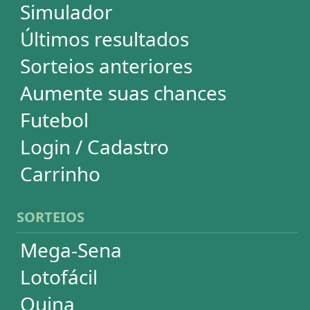
Timemania
Dupla-Sena
Lotomania
Loteria Federal
Loteca
Lotogol
Powerball
Mega Millions
Euromillions
ESTATÍSTICAS
Mega-Sena
Lotofácil