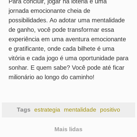
1
BET DA CAIXA: TCU cobra
explicações da Caixa por atraso na
implementação
2
Loteria e longevidade: ganhar na
loteria pode aumentar ou diminuir
sua vida?
3
Loterias e a Lei da Atração: pensar
positivo pode aumentar suas
chances?
4
Sorte súbita: ganhar na loteria pode
mudar seu cérebro