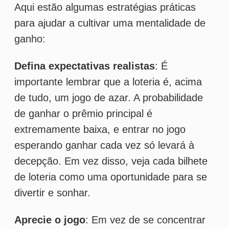
esperando ganhar cada vez só levará à
decepção. Em vez disso, veja cada bilhete
de loteria como uma oportunidade para se
divertir e sonhar.
Aprecie o jogo
: Em vez de se concentrar
apenas no resultado, tente apreciar o
processo de jogar. Escolher seus números,
esperar pelo sorteio, verificar seu bilhete -
todas essas são partes emocionantes da
experiência da loteria que podem ser
apreciadas por si só.
Celebre pequenas vitórias
: Se você
acertar um ou dois números, considere isso
uma vitória. Essas pequenas vitórias não só
aumentam a emoção do jogo, mas também