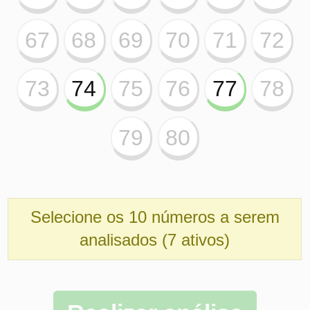
Selecione os 10 números a serem
analisados (7 ativos)
Ferramenta exclusiva para
assinantes
Conheça os planos de assinatura