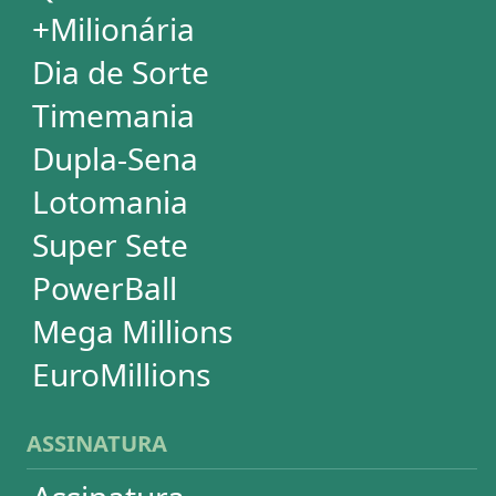
Impressão de Volantes
SUPORTE
Idioma
Dúvidas
Termos de Uso
Privacidade
Fale conosco