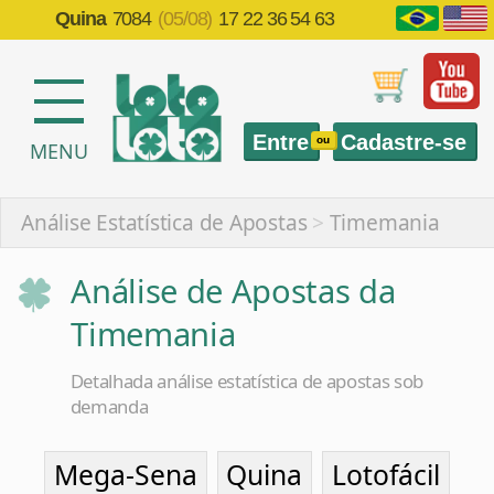
Quina
7084
(05/08)
17 22 36 54 63
Entre
Cadastre-se
ou
MENU
Análise Estatística de Apostas
>
Timemania
Análise de Apostas da
Timemania
Detalhada análise estatística de apostas sob
demanda
Mega-Sena
Quina
Lotofácil
Timemania
Dia de Sorte