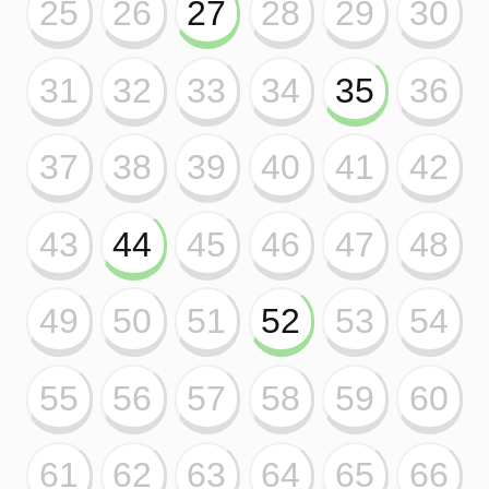
25
26
Escolha 1 PowerBall