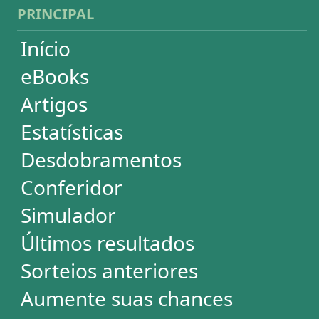
Futebol
Login / Cadastro
Carrinho
SORTEIOS
Mega-Sena
Lotofácil
Quina
+Milionária
Dia de Sorte
Super Sete
Timemania
Dupla-Sena