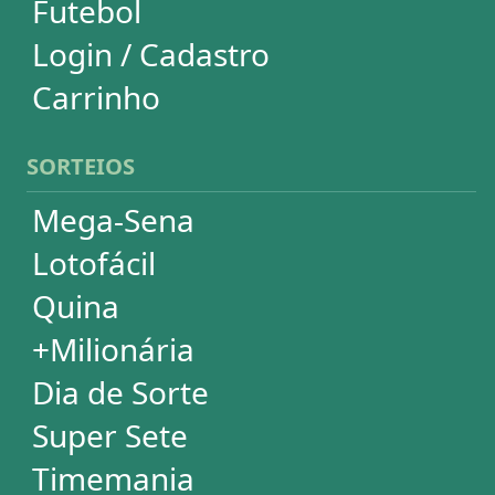
Lotomania
Loteria Federal
Loteca
Lotogol
Powerball
Mega Millions
Euromillions
ESTATÍSTICAS
Mega-Sena
Lotofácil
Quina
+Milionária