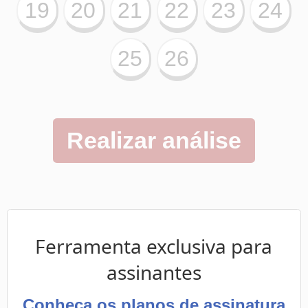
Ferramenta exclusiva para
assinantes
Conheça os planos de assinatura
da Loto-Loto
.
Se você já é assinante,
faça o login
.
Clique abaixo para ver uma demonstração da
ferramenta.
Essa demonstração analisará os números
sorteados no concurso mais recente.