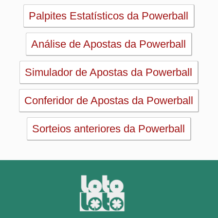
PRINCIPAL
Início
eBooks
Artigos
Estatísticas
Desdobramentos
Conferidor
Simulador
Últimos resultados
Sorteios anteriores
Aumente suas chances