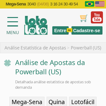
Mega-Sena
3040
(04/08)
3 16 24 30 49 54
Entre
Cadastre-se
ou
MENU
Análise Estatística de Apostas
>
Powerball (US)
Análise de Apostas da
Powerball (US)
Detalhada análise estatística de apostas sob
demanda
Mega-Sena
Quina
Lotofácil
Timemania
Dia de Sorte