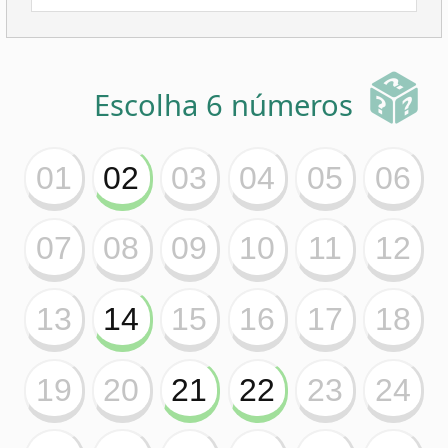
43
44
45
46
47
48
49
50
51
52
53
54
55
56
57
58
59
60