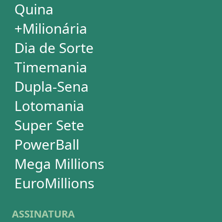
Simulador de Apostas
Conferidor de Apostas
Desdobramentos Especiais
Impressão de Volantes
SUPORTE
Idioma
Dúvidas
Termos de Uso
Privacidade
Fale conosco