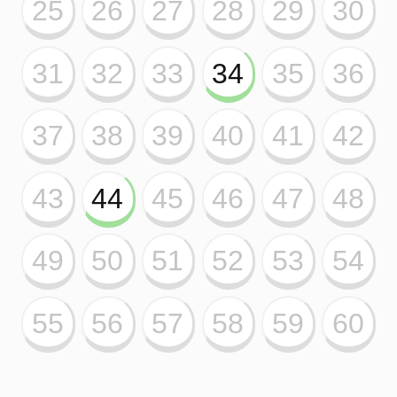
Ferramenta exclusiva para