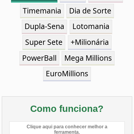
Dupla-Sena
Lotomania
Super Sete
+Milionária
PowerBall
Mega Millions
EuroMillions
01
02
03
04
05
06
07
08
09
10
11
12
Como funciona?
13
14
15
16
17
18
19
20
21
22
23
24
Clique aqui para conhecer melhor a
ferramenta.
25
26
27
28
29
30
31
32
33
34
35
36
Escolha 6 números
37
38
39
40
41
42