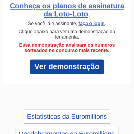
Estatísticas da Euromillions
Desdobramentos da Euromillions
Palpites Estatísticos da Euromillions
Análise de Apostas da Euromillions
Simulador de Apostas da Euromillions
Conferidor de Apostas da Euromillions
Sorteios anteriores da Euromillions