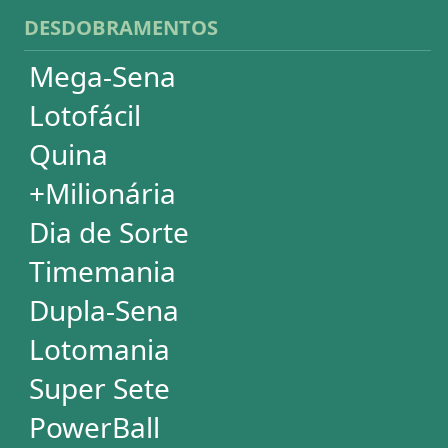
Assinatura
Palpites Estatísticos
Análises Estatísticas
Simulador de Apostas
Conferidor de Apostas
Desdobramentos Especiais
Impressão de Volantes
SUPORTE
Idioma
Dúvidas
Termos de Uso
Privacidade