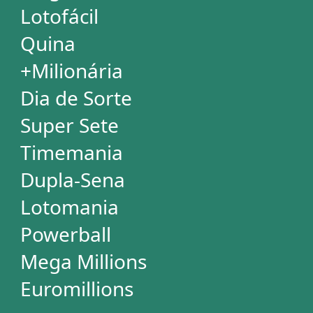
Lotofácil
Quina
+Milionária
Dia de Sorte
Timemania
Dupla-Sena
Lotomania
Super Sete
PowerBall
Mega Millions
EuroMillions
ASSINATURA