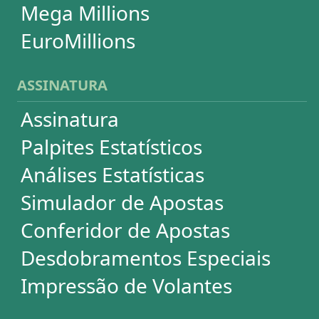
Fale conosco