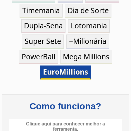
Dupla-Sena
Lotomania
Super Sete
+Milionária
PowerBall
Mega Millions
EuroMillions
01
02
03
04
05
06
07
08
09
10
11
12
Como funciona?
13
14
15
16
17
18
19
20
21
22
23
24
Clique aqui para conhecer melhor a
ferramenta.
25
26
27
28
29
30
31
32
33
34
35
36
Escolha 5 números
37
38
39
40
41
42