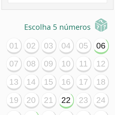
43
44
45
46
47
48
49
50
01
02
03
04
05
06
07
08
09
10
11
12