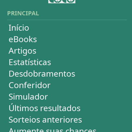
Sorteios anteriores
Aumente suas chances
Futebol
Login / Cadastro
Carrinho
SORTEIOS
Mega-Sena
Lotofácil
Quina
+Milionária
Dia de Sorte
Super Sete